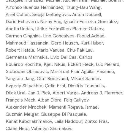
Jacques Monsuez,
Michael Aschermann,
Michael Boehm,
Alfonso Buendía Hernández,
Tzung-Dau Wang,
Ariel Cohen,
Sebija Izetbegovic,
Anton Doubell,
Darío Echeverri,
Nuray Enç,
Ignacio Ferreira-González,
Anetta Undas,
Ulrike Fortmüller,
Plamen Gatzov,
Carmen Ginghina,
Lino Goncalves,
Faouzi Addad,
Mahmoud Hassanein,
Gerd Heusch,
Kurt Huber,
Robert Hatala,
Mario Vanusa,
Chu-Pak Lau,
Germanas Marinskis,
Livio Dei Cas,
Carlos
Eduardo Rochitte,
Kjell Nikus,
Eckart Fleck,
Luc Pierard,
Slobodan Obradovic,
María del Pilar Aguilar Passano,
Yangsoo Jang,
Olaf Rødevand,
Mikael Sander,
Evgeny Shlyakhto,
Çetin Erol,
Dimitris Tousoulis,
Dilek Ural,
Jan J. Piek,
Albert Varga,
Andreas J. Flammer,
François Mach,
Alban Dibra,
Faiq Guliyev,
Alexander Mrochek,
Mamanti Rogava,
Ismael
Guzmán Melgar,
Giuseppe Di Pasquale,
Kanat Kabdrakhmanov,
Laila Haddour,
Zlatko Fras,
Claes Held,
Valentyn Shumakov.