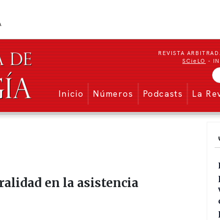
REVISTA ARBITRAD
SCieLO
- I
Menu secundario
Inicio
Números
Podcasts
La Re
gralidad en la asistencia