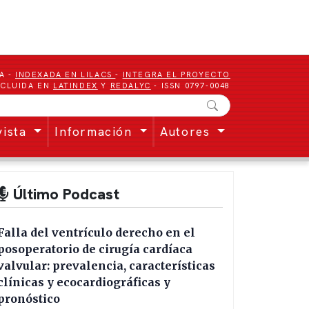
A -
INDEXADA EN LILACS
-
INTEGRA EL PROYECTO
NCLUIDA EN
LATINDEX
Y
REDALYC
- ISSN 0797-0048
vista
Información
Autores
Último Podcast
Falla del ventrículo derecho en el
posoperatorio de cirugía cardíaca
valvular: prevalencia, características
clínicas y ecocardiográficas y
pronóstico