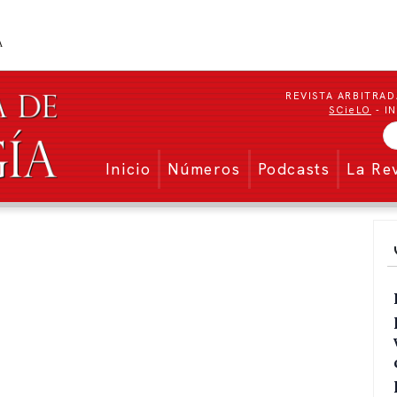
REVISTA ARBITRAD
SCieLO
- I
Menu secundario
Inicio
Números
Podcasts
La Re