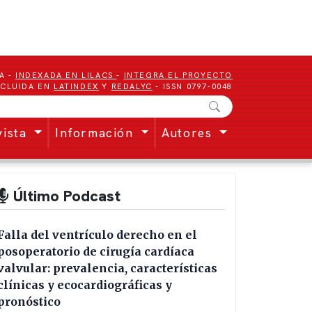
A -
INDEXADA EN LILACS
-
INTEGRA EL PROYECTO
NCLUIDA EN
LATINDEX
Y
REDALYC
- ISSN 0797-0048
vista
Información
Autores
Último Podcast
Falla del ventrículo derecho en el
posoperatorio de cirugía cardíaca
valvular: prevalencia, características
clínicas y ecocardiográficas y
pronóstico