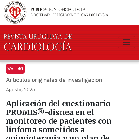
Pasar al contenido principal
Vol. 40
Artículos originales de investigación
Agosto, 2025
Aplicación del cuestionario
PROMIS®-disnea en el
monitoreo de pacientes con
linfoma sometidos a
quimioterapia y un plan de