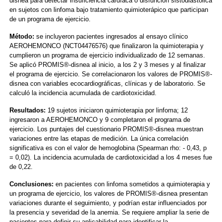
disnea para detectar insuficiencia cardíaca o disfunción sistodiastólica
en sujetos con linfoma bajo tratamiento quimioterápico que participan
de un programa de ejercicio.
Método:
se incluyeron pacientes ingresados al ensayo clínico
AEROHEMONCO (NCT04476576) que finalizaron la quimioterapia y
cumplieron un programa de ejercicio individualizado de 12 semanas.
Se aplicó PROMIS®-disnea al inicio, a los 2 y 3 meses y al finalizar
el programa de ejercicio. Se correlacionaron los valores de PROMIS®-
disnea con variables ecocardiográficas, clínicas y de laboratorio. Se
calculó la incidencia acumulada de cardiotoxicidad.
Resultados:
19 sujetos iniciaron quimioterapia por linfoma; 12
ingresaron a AEROHEMONCO y 9 completaron el programa de
ejercicio. Los puntajes del cuestionario PROMIS®-disnea muestran
variaciones entre las etapas de medición. La única correlación
significativa es con el valor de hemoglobina (Spearman rho: - 0,43, p
= 0,02). La incidencia acumulada de cardiotoxicidad a los 4 meses fue
de 0,22.
Conclusiones:
en pacientes con linfoma sometidos a quimioterapia y
un programa de ejercicio, los valores de PROMIS®-disnea presentan
variaciones durante el seguimiento, y podrían estar influenciados por
la presencia y severidad de la anemia. Se requiere ampliar la serie de
pacientes para definir su aplicabilidad para identificar la