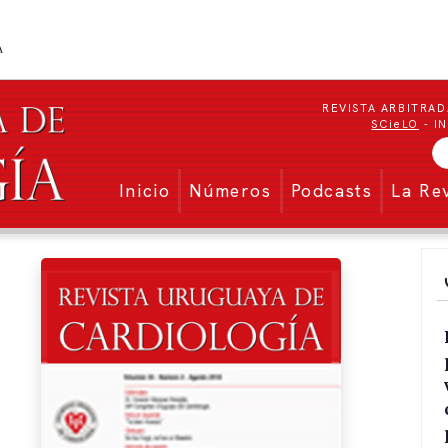
REVISTA ARBITRAD
SCieLO
- I
Menu secundario
Inicio
Números
Podcasts
La Re