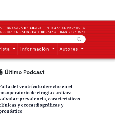
A -
INDEXADA EN LILACS
-
INTEGRA EL PROYECTO
NCLUIDA EN
LATINDEX
Y
REDALYC
- ISSN 0797-0048
vista
Información
Autores
Último Podcast
Falla del ventrículo derecho en el
posoperatorio de cirugía cardíaca
valvular: prevalencia, características
clínicas y ecocardiográficas y
pronóstico