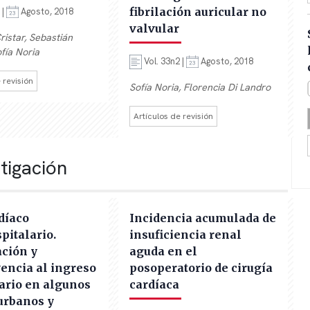
fibrilación auricular no
 |
Agosto, 2018
valvular
ristar, Sebastián
fía Noria
Vol. 33n2 |
Agosto, 2018
 revisión
Sofía Noria, Florencia Di Landro
Artículos de revisión
stigación
díaco
Incidencia acumulada de
pitalario.
insuficiencia renal
ción y
aguda en el
encia al ingreso
posoperatorio de cirugía
ario en algunos
cardíaca
urbanos y