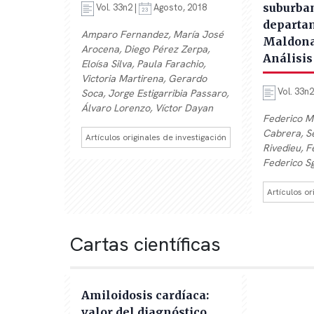
suburba
Vol. 33n2 |
Agosto, 2018
departa
Amparo Fernandez, María José
Maldona
Arocena, Diego Pérez Zerpa,
Análisis
Eloísa Silva, Paula Farachio,
Victoria Martirena, Gerardo
Vol. 33n2
Soca, Jorge Estigarribia Passaro,
Álvaro Lorenzo, Víctor Dayan
Federico M
Cabrera, Se
Artículos originales de investigación
Rivedieu, F
Federico S
Artículos or
Cartas científicas
Amiloidosis cardíaca:
valor del diagnóstico