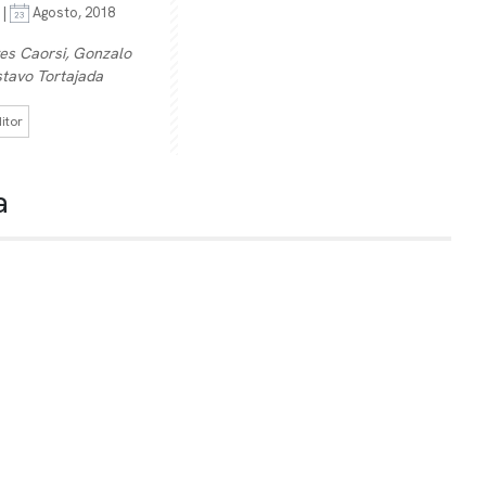
 |
Agosto, 2018
es Caorsi, Gonzalo
stavo Tortajada
itor
a