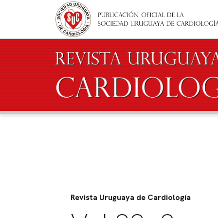
Pasar al contenido principal
Revista Uruguaya de Cardiología