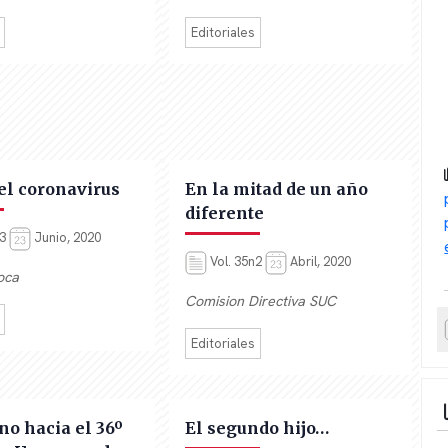
Editoriales
el coronavirus
En la mitad de un año
diferente
n3
Junio, 2020
Vol. 35n2
Abril, 2020
oca
Comision Directiva SUC
Editoriales
o hacia el 36º
El segundo hijo…