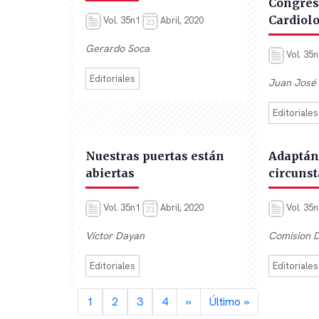
Congres
Cardiol
Vol. 35n1
Abril, 2020
Gerardo Soca
Vol. 35
Editoriales
Juan José 
Editoriales
Nuestras puertas están
Adaptán
abiertas
circuns
Vol. 35n1
Abril, 2020
Vol. 35
Víctor Dayan
Comision D
Editoriales
Editoriales
Paginación
Página actual
Página
Página
Página
Siguiente página
Última página
1
2
3
4
››
Último »