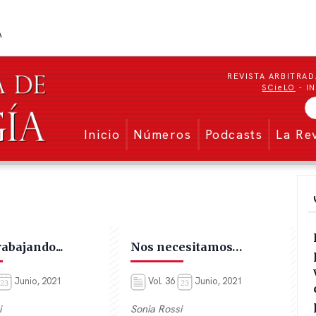
REVISTA ARBITRAD
SCieLO
- I
Menu secundario
Inicio
Números
Podcasts
La Re
rabajando...
Nos necesitamos…
Junio, 2021
Vol. 36
Junio, 2021
i
Sonia Rossi