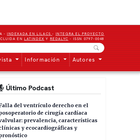
A -
INDEXADA EN LILACS
-
INTEGRA EL PROYECTO
NCLUIDA EN
LATINDEX
Y
REDALYC
- ISSN 0797-0048
vista
Información
Autores
Último Podcast
Falla del ventrículo derecho en el
posoperatorio de cirugía cardíaca
valvular: prevalencia, características
clínicas y ecocardiográficas y
pronóstico