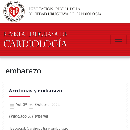
Pasar al contenido principal
embarazo
Arritmias y embarazo
Vol. 39
Octubre, 2024
Francisco J. Femenía
Especial: Cardiopatía y embarazo