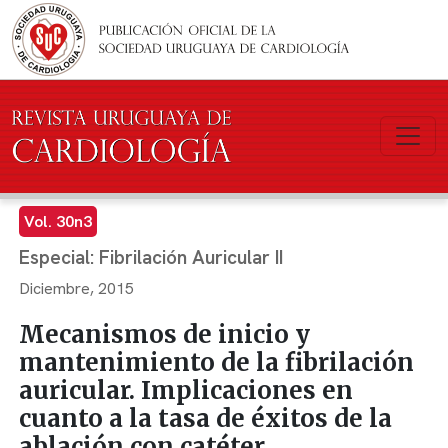
Pasar al contenido principal
Vol. 30n3
Especial: Fibrilación Auricular II
Diciembre, 2015
Mecanismos de inicio y
mantenimiento de la fibrilación
auricular. Implicaciones en
cuanto a la tasa de éxitos de la
ablación con catéter