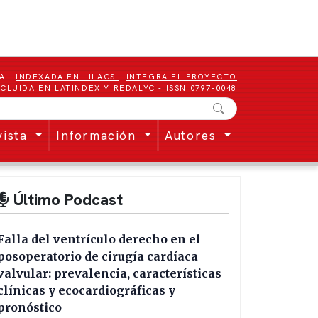
A -
INDEXADA EN LILACS
-
INTEGRA EL PROYECTO
NCLUIDA EN
LATINDEX
Y
REDALYC
- ISSN 0797-0048
vista
Información
Autores
Último Podcast
Falla del ventrículo derecho en el
posoperatorio de cirugía cardíaca
valvular: prevalencia, características
clínicas y ecocardiográficas y
pronóstico