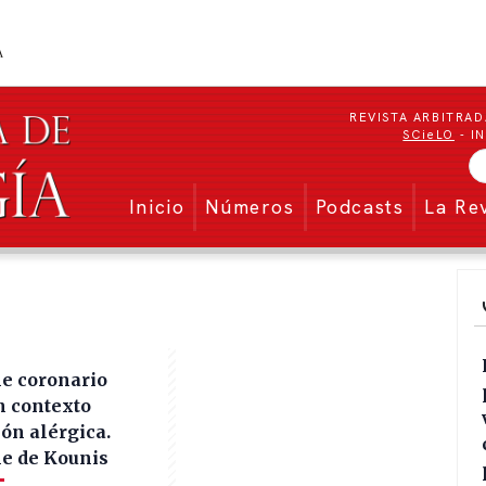
REVISTA ARBITRAD
SCieLO
- I
Menu secundario
Inicio
Números
Podcasts
La Re
e coronario
n contexto
ón alérgica.
e de Kounis