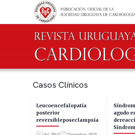
Pasar al contenido principal
Casos Clínicos
Leucoencefalopatía
Síndrom
posterior
agudo e
reversibleposeclampsia
dereacci
Síndrom
Vol. 30n3
Diciembre, 2015