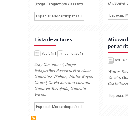
Uruguaya d
Jorge Estigarribia Passaro
Especial: M
Especial: Miocardiopatías II
Lista de autores
Miocard
por arri
Vol. 34n1
Junio, 2019
Vol. 34
Zuly Cortellezzi, Jorge
Estigarribia Passaro, Francisco
Walter Rey
González Vílchez, Walter Reyes
Varela, Gu
Caorsi, David Serrano Lozano,
Cortellezzi
Gustavo Tortajada, Gonzalo
Varela
Especial: M
Especial: Miocardiopatías II