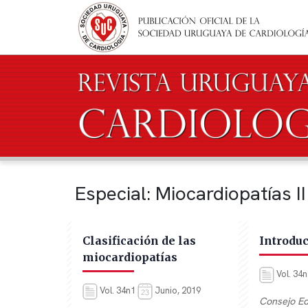
Pasar al contenido principal
Especial: Miocardiopatías II
Clasificación de las
Introdu
miocardiopatías
Vol. 34
Vol. 34n1
Junio, 2019
Consejo Edi