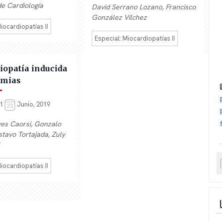
e Cardiología
David Serrano Lozano, Francisco
González Vílchez
iocardiopatías II
Especial: Miocardiopatías II
iopatía inducida
tmias
n1
Junio, 2019
es Caorsi, Gonzalo
stavo Tortajada, Zuly
iocardiopatías II