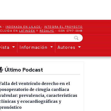
A -
INDEXADA EN LILACS
-
INTEGRA EL PROYECTO
NCLUIDA EN
LATINDEX
Y
REDALYC
- ISSN 0797-0048
vista
Información
Autores
Último Podcast
Falla del ventrículo derecho en el
posoperatorio de cirugía cardíaca
valvular: prevalencia, características
clínicas y ecocardiográficas y
pronóstico