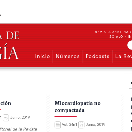
REVISTA ARBITRAD
SCieLO
- I
Menu secundario
Inicio
Números
Podcasts
La Re
cción
Miocardiopatía no
compactada
n1
Junio, 2019
Vol. 34n1
Junio, 2019
torial de la Revista