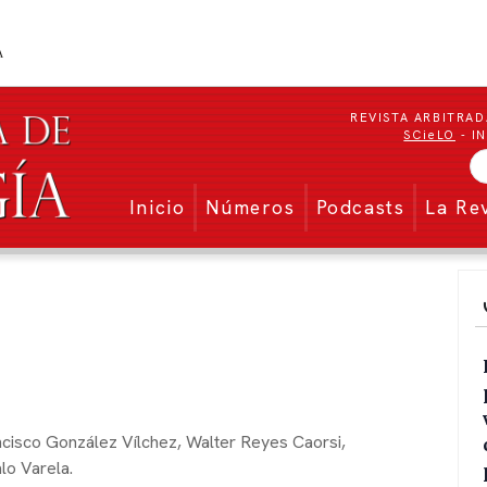
REVISTA ARBITRAD
SCieLO
- I
Menu secundario
Inicio
Números
Podcasts
La Re
ncisco González Vílchez,
Walter Reyes Caorsi,
lo Varela.