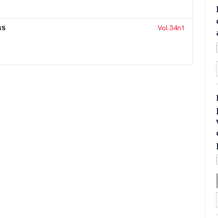
as
Vol.34n1