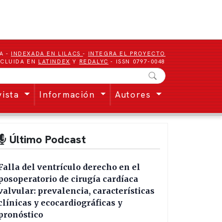
A -
INDEXADA EN LILACS
-
INTEGRA EL PROYECTO
NCLUIDA EN
LATINDEX
Y
REDALYC
- ISSN 0797-0048
vista
Información
Autores
Último Podcast
Falla del ventrículo derecho en el
posoperatorio de cirugía cardíaca
valvular: prevalencia, características
clínicas y ecocardiográficas y
pronóstico