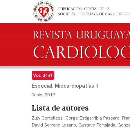
Pasar al contenido principal
Vol. 34n1
Especial: Miocardiopatías II
Junio, 2019
Lista de autores
Zuly Cortellezzi,
Jorge Estigarribia Passaro,
Fra
David Serrano Lozano,
Gustavo Tortajada,
Gonza