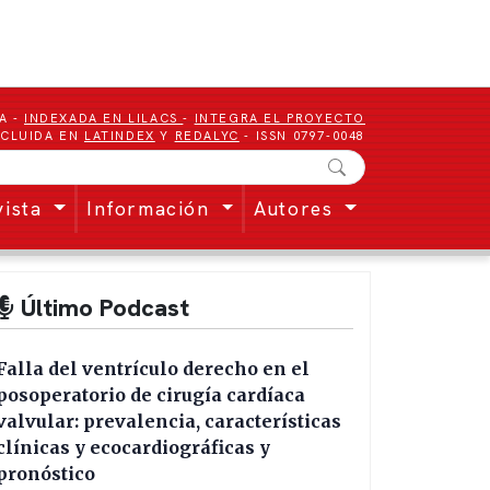
A -
INDEXADA EN LILACS
-
INTEGRA EL PROYECTO
NCLUIDA EN
LATINDEX
Y
REDALYC
- ISSN 0797-0048
vista
Información
Autores
Último Podcast
Falla del ventrículo derecho en el
posoperatorio de cirugía cardíaca
valvular: prevalencia, características
clínicas y ecocardiográficas y
pronóstico