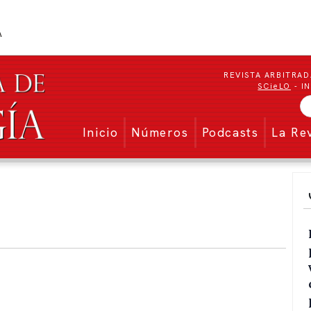
REVISTA ARBITRAD
SCieLO
- I
Menu secundario
Inicio
Números
Podcasts
La Re