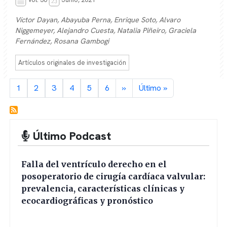
Vol. 36
Junio, 2021
Víctor Dayan, Abayuba Perna, Enrique Soto, Alvaro
Niggemeyer, Alejandro Cuesta, Natalia Piñeiro, Graciela
Fernández, Rosana Gambogi
Artículos originales de investigación
Paginación
Página actual
Página
Página
Página
Página
Página
Siguiente página
Última página
1
2
3
4
5
6
››
Último »
Último Podcast
Falla del ventrículo derecho en el
posoperatorio de cirugía cardíaca valvular:
prevalencia, características clínicas y
ecocardiográficas y pronóstico