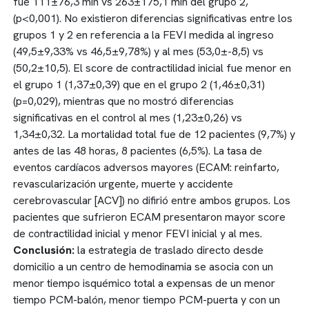
fue 111±76,3 min vs 263±175,1 min del grupo 2,
(p<0,001). No existieron diferencias significativas entre los
grupos 1 y 2 en referencia a la FEVI medida al ingreso
(49,5±9,33% vs 46,5±9,78%) y al mes (53,0±-8,5) vs
(50,2±10,5). El score de contractilidad inicial fue menor en
el grupo 1 (1,37±0,39) que en el grupo 2 (1,46±0,31)
(p=0,029), mientras que no mostró diferencias
significativas en el control al mes (1,23±0,26) vs
1,34±0,32. La mortalidad total fue de 12 pacientes (9,7%) y
antes de las 48 horas, 8 pacientes (6,5%). La tasa de
eventos cardíacos adversos mayores (ECAM: reinfarto,
revascularización urgente, muerte y accidente
cerebrovascular [ACV]) no difirió entre ambos grupos. Los
pacientes que sufrieron ECAM presentaron mayor score
de contractilidad inicial y menor FEVI inicial y al mes.
Conclusión:
la estrategia de traslado directo desde
domicilio a un centro de hemodinamia se asocia con un
menor tiempo isquémico total a expensas de un menor
tiempo PCM-balón, menor tiempo PCM-puerta y con un