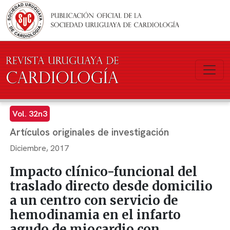
Pasar al contenido principal
Vol. 32n3
Artículos originales de investigación
Diciembre, 2017
Impacto clínico-funcional del
traslado directo desde domicilio
a un centro con servicio de
hemodinamia en el infarto
agudo de miocardio con